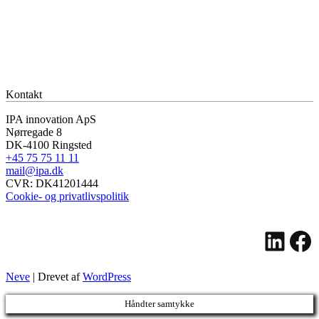
Kontakt
IPA innovation ApS
Nørregade 8
DK-4100 Ringsted
+45 75 75 11 11
mail@ipa.dk
CVR: DK41201444
Cookie- og privatlivspolitik
Link
Fa
Neve
| Drevet af
WordPress
Håndter samtykke