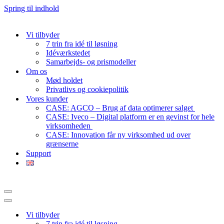
Spring til indhold
Vi tilbyder
7 trin fra idé til løsning
Idéværkstedet
Samarbejds- og prismodeller
Om os
Mød holdet
Privatlivs og cookiepolitik
Vores kunder
CASE: AGCO – Brug af data optimerer salget
CASE: Iveco – Digital platform er en gevinst for hele
virksomheden
CASE: Innovation får ny virksomhed ud over
grænserne
Support
Navigation
menu
Navigation
menu
Vi tilbyder
7 trin fra idé til løsning