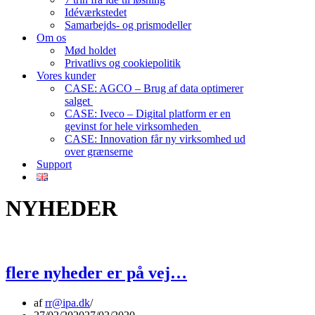
Idéværkstedet
Samarbejds- og prismodeller
Om os
Mød holdet
Privatlivs og cookiepolitik
Vores kunder
CASE: AGCO – Brug af data optimerer
salget
CASE: Iveco – Digital platform er en
gevinst for hele virksomheden
CASE: Innovation får ny virksomhed ud
over grænserne
Support
NYHEDER
flere nyheder er på vej…
af
rr@ipa.dk